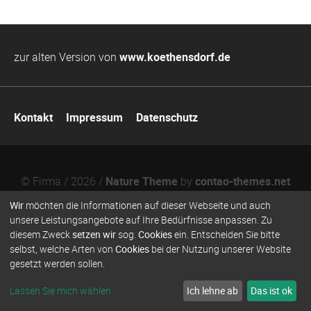
zur alten Version von
www.koethensdorf.de
Navigation
Kontakt
Impressum
Datenschutz
überspringen
© Firma / 2026 /
Nature Theme
by
contao-themes.net
Wir
möchten die Informationen auf dieser Webseite und auch
unsere Leistungsangebote auf Ihre Bedürfnisse anpassen. Zu
diesem Zweck
setzen wir
sog.
Cookies
ein. Entscheiden Sie bitte
selbst, welche Arten von
Cookies
bei der Nutzung unserer Website
gesetzt werden sollen.
Lassen Sie mich wählen
Ich lehne ab
Das ist ok