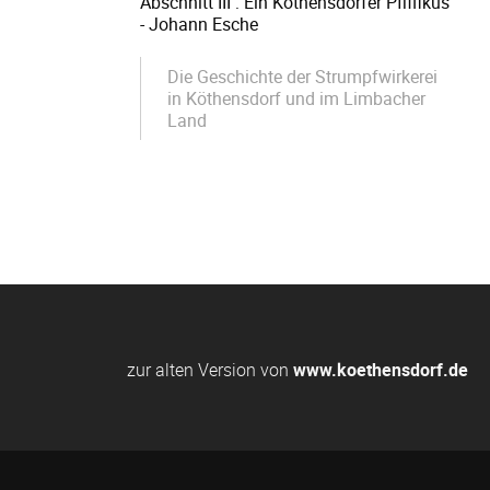
Abschnitt III : Ein Köthensdorfer Pfiffikus
- Johann Esche
Die Geschichte der Strumpfwirkerei
in Köthensdorf und im Limbacher
Land
zur alten Version von
www.koethensdorf.de