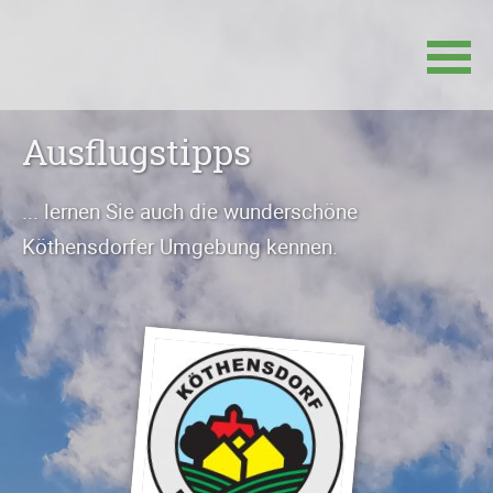
Navigation
Ausflugstipps
überspringen
... lernen Sie auch die wunderschöne
Köthensdorfer Umgebung kennen.