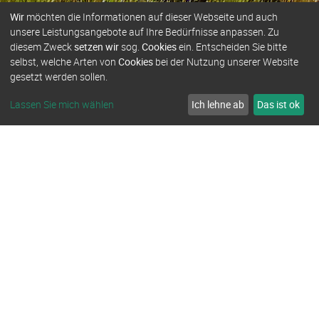
Wir
möchten die Informationen auf dieser Webseite und auch
unsere Leistungsangebote auf Ihre Bedürfnisse anpassen. Zu
diesem Zweck
setzen wir
sog.
Cookies
ein. Entscheiden Sie bitte
selbst, welche Arten von
Cookies
bei der Nutzung unserer Website
•
gesetzt werden sollen.
Lassen Sie mich wählen
Ich lehne ab
Das ist ok
Greifensteingebiet
Eines der drei Klettergebiete im
Erzgebirge sind die 731 m hoch
gelegenen
Greifensteine
. Dazu gehören
die teilweise bizarr aufragenden
Erhebungen Kreuzfelsen, Camsfelsen,