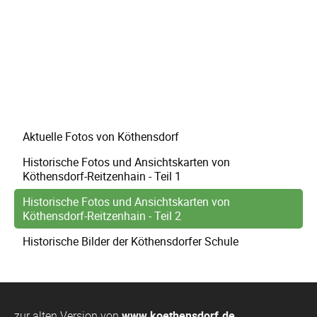
Navigation
Aktuelle Fotos von Köthensdorf
überspringen
Historische Fotos und Ansichtskarten von
Köthensdorf-Reitzenhain - Teil 1
Historische Fotos und Ansichtskarten von
Köthensdorf-Reitzenhain - Teil 2
Historische Bilder der Köthensdorfer Schule
zur alten Version von
www.koethensdorf.de