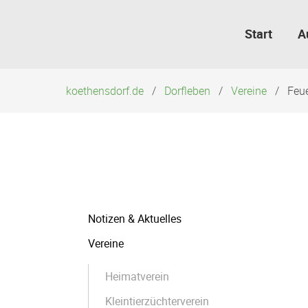
Navigation
überspringen
Start
A
koethensdorf.de
Dorfleben
Vereine
Feu
Navigation
Notizen & Aktuelles
überspringen
Vereine
Heimatverein
Kleintierzüchterverein