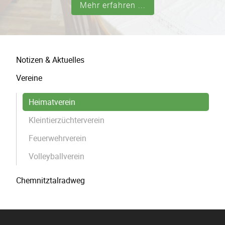
Mehr erfahren ...
Navigation
Notizen & Aktuelles
überspringen
Vereine
Heimatverein
Kleintierzüchterverein
Feuerwehrverein
Volleyballverein
Chemnitztalradweg